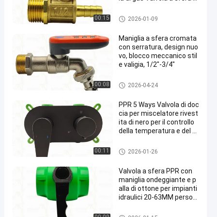
ersonalizzata
Valvola a sfera d'ottone
00:15
2026-01-09
Maniglia a sfera cromata
con serratura, design nuo
vo, blocco meccanico stil
e valigia, 1/2"-3/4"
Valvola d'ottone
00:08
2026-04-24
PPR 5 Ways Valvola di doc
cia per miscelatore rivest
ita di nero per il controllo
della temperatura e del fl
usso
Valvola d'arresto di PPR
00:11
2026-01-26
Valvola a sfera PPR con
maniglia ondeggiante e p
alla di ottone per impianti
idraulici 20-63MM person
alizzabile
Valvola a sfera del sindacato