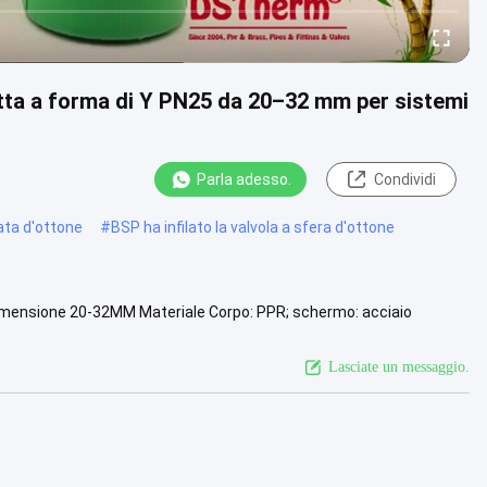
atta a forma di Y PN25 da 20–32 mm per sistemi
Parla adesso.
Condividi
lata d'ottone
#
BSP ha infilato la valvola a sfera d'ottone
Y Dimensione 20-32MM Materiale Corpo: PPR; schermo: acciaio
 Temperatura...
Vista più
Lasciate un messaggio.