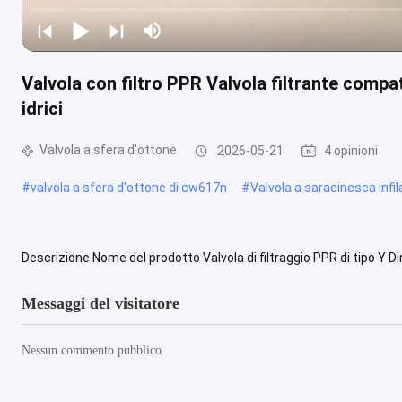
Valvola con filtro PPR Valvola filtrante comp
idrici
Valvola a sfera d'ottone
2026-05-21
4 opinioni
#
valvola a sfera d'ottone di cw617n
#
Valvola a saracinesca infi
Descrizione Nome del prodotto Valvola di filtraggio PPR di tipo 
inossidabile 304 Pressione nominale PN25 Media applicabili Acqua
Messaggi del visitatore
Nessun commento pubblico