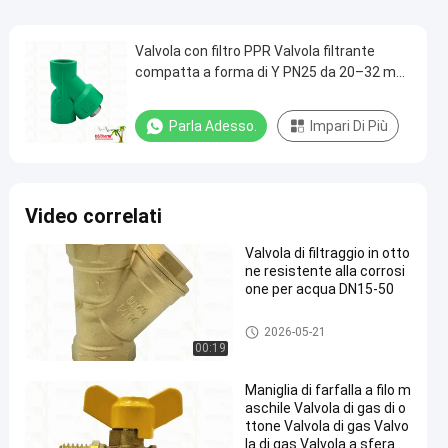
Valvola con filtro PPR Valvola filtrante
compatta a forma di Y PN25 da 20–32 mm
per sistemi idrici
Parla Adesso.
Impari Di Più
Video correlati
Valvola di filtraggio in otto
ne resistente alla corrosi
one per acqua DN15-50
Valvola a sfera d'ottone
2026-05-21
00:19
Maniglia di farfalla a filo m
aschile Valvola di gas di o
ttone Valvola di gas Valvo
la di gas Valvola a sfera p