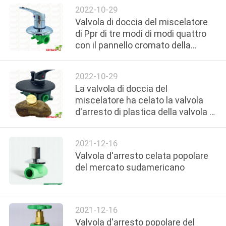
valvola d'arresto
NORME
2022-10-29
Valvola di doccia del miscelatore
SULLA
di Ppr di tre modi di modi quattro
PRIVACY
con il pannello cromato della
maniglia.
2022-10-29
La valvola di doccia del
miscelatore ha celato la valvola
d'arresto di plastica della valvola di
doccia del miscelatore di Ppr della
valvola del miscelatore
2021-12-16
Valvola d'arresto celata popolare
del mercato sudamericano
2021-12-16
Valvola d'arresto popolare del