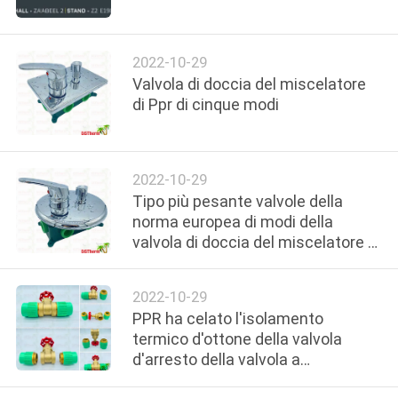
CONTROLLO
2022-10-29
QUALITÀ
Valvola di doccia del miscelatore
di Ppr di cinque modi
CONTATTACI
2022-10-29
NOTIZIE
Tipo più pesante valvole della
norma europea di modi della
CASI
valvola di doccia del miscelatore di
Ppr della plastica cinque
MAPPA
2022-10-29
PPR ha celato l'isolamento
DEL
termico d'ottone della valvola
SITO
d'arresto della valvola a
saracinesca di multi colore della