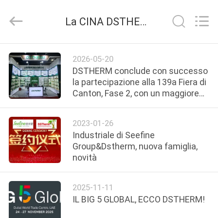
-
2026
DSTHERM
La CINA DSTHERM INDUSTRIAL LIMITED azienda news
INDUSTRIAL
LIMITED.
All
Rights
CASA
Reserved.
2026-05-20
DSTHERM conclude con successo
PRODOTTI
la partecipazione alla 139a Fiera di
Canton, Fase 2, con un maggiore
coinvolgimento dei clienti
SU
2023-01-26
DI
Industriale di Seefine
NOI
Group&Dstherm, nuova famiglia,
novità
VISITA
2025-11-11
ALLA
IL BIG 5 GLOBAL, ECCO DSTHERM!
FABBRICA