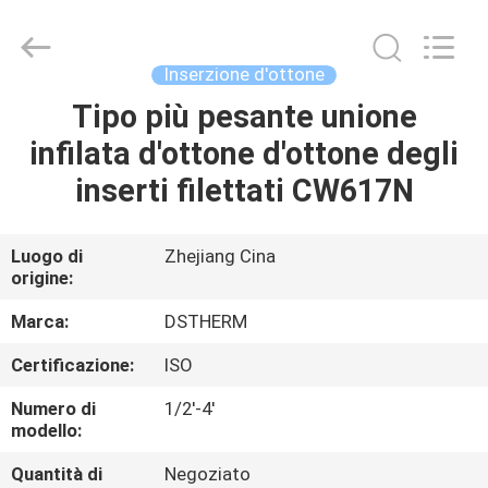
-
2026
DSTHERM
INDUSTRIAL
LIMITED.
Inserzione d'ottone
All
Rights
Tipo più pesante unione
CASA
Reserved.
infilata d'ottone d'ottone degli
PRODOTTI
inserti filettati CW617N
SU
Luogo di
Zhejiang Cina
origine:
DI
NOI
Marca:
DSTHERM
Certificazione:
ISO
VISITA
Numero di
1/2'-4'
ALLA
modello:
FABBRICA
Quantità di
Negoziato