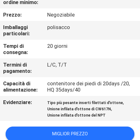
ordine minimo:
CONTROLLO
Prezzo:
Negoziabile
QUALITÀ
Imballaggi
polisacco
particolari:
CONTATTACI
Tempi di
20 giorni
consegna:
NOTIZIE
Termini di
L/C, T/T
pagamento:
Capacità di
contenitore dei piedi di 20days /20,
CASI
alimentazione:
HQ 35days/40
Evidenziare:
,
Tipo più pesante inserti filettati d'ottone
MAPPA
,
Unione infilata d'ottone di CW617N
DEL
Unione infilata d'ottone del NPT
SITO
MIGLIOR PREZZO