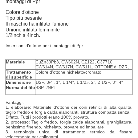
montaggi di Ppr
Colore d'ottone
Tipo più pesante
Il maschio ha infilato l'unione
Unione infilata femminile
1/2inch a 4inch.
Inserzioni d'ottone per i montaggi di Ppr:
Materiale
CuZn39Pb3, CW602N, CZ122, C37710,
CW614N, CW617N, CW511L, OTTONE di DZR,
Trattamento
Colore d'ottone nichelato/cromato
di superficie
Dimensione
1/2», 3/4', 1", 1 1/4", 1 1/2», 2", 2 1/2», 3", 4"
Norma del filo
BSPT/NPT
Vantaggi:
1. elaborare: Materiale d'ottone dei coni retinici di alta qualità,
taglio freddo e forgia calda elaboranti, struttura compatta senza
Difetto. Tutti i prodotti erano 100% provato.
2. processo: Taglio freddo, forgia calda elaboranti, granigliatura,
benissimo finendo, nichelato, provare ed imballare
3. tecnologia unica di trattamento termico da fissare
velocemente per collegarsi.