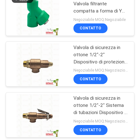
Valvola filtrante
compatta a forma di Y
133
PN25 da 20–32 mm per
Negoziabile MOQ:Negoziabile
sistemi idrici
CONTATTO
Inserzione d'ottone
Valvola di sicurezza in
ottone 1/2"-2"
Dispositivo di protezione
da sovrapressione per
Negoziabile MOQ:Negoziazione
sistemi di tubazioni
CONTATTO
35
Resistente alla
corrosione
Taglierina di tubo di
Valvola di sicurezza in
ottone 1/2"-2" Sistema
plastica
di tubazioni Dispositivo di
protezione contro la
Negoziabile MOQ:Negoziazione
sovrapressione Logo
CONTATTO
personalizzato