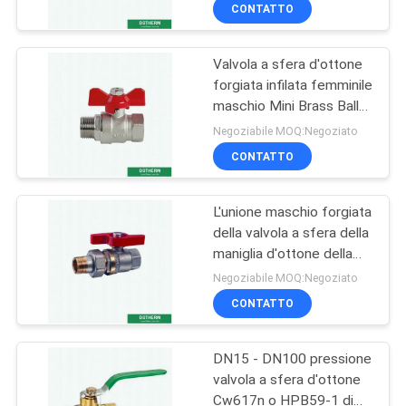
Mini Forged Brass Ball
CONTATTO
Valve
CONTROLLO
Valvola a sfera d'ottone
QUALITÀ
15
forgiata infilata femminile
maschio Mini Brass Ball
Tubo composito
CONTATTACI
Valve della maniglia della
Negoziabile MOQ:Negoziato
della vetroresina di
farfalla
CONTATTO
PPR
NOTIZIE
L'unione maschio forgiata
della valvola a sfera della
CASI
maniglia d'ottone della
179
farfalla ha infilato una
Negoziabile MOQ:Negoziato
valvola a sfera di due
MAPPA
Accessori per tubi di
CONTATTO
colori
DEL
PPR
DN15 - DN100 pressione
SITO
valvola a sfera d'ottone
Cw617n o HPB59-1 di