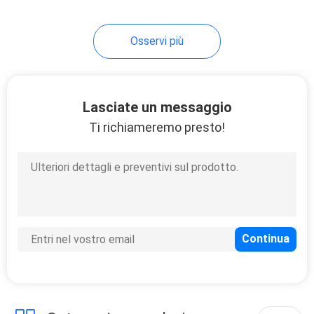
37
Osservi più
tubatura del pex
Lasciate un messaggio
Ti richiameremo presto!
48
Montaggi d'ottone