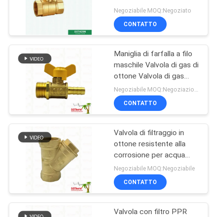
NORME
PN25
Negoziabile MOQ:Negoziato
SULLA
CONTATTO
47
PRIVACY
Valvola a sfera del
Maniglia di farfalla a filo
maschile Valvola di gas di
sindacato del
ottone Valvola di gas
Valvola di gas Valvola a
doppio di PPR
Negoziabile MOQ:Negoziazione
sfera personalizzata
CONTATTO
Valvola di filtraggio in
100
ottone resistente alla
Valvola d'arresto di
corrosione per acqua
DN15-50
Negoziabile MOQ:Negoziabile
PPR
CONTATTO
Valvola con filtro PPR