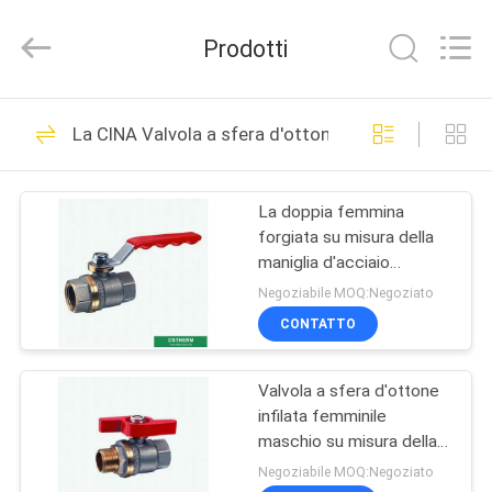
-
2026
DSTHERM
Prodotti
INDUSTRIAL
LIMITED.
All
Rights
CASA
Reserved.
58
La CINA Valvola a sfera d'ottone
Tubo di plastica di
PRODOTTI
PPR
La doppia femmina
forgiata su misura della
SU
maniglia d'acciaio
DI
d'ottone della valvola a
Negoziabile MOQ:Negoziato
sfera ha infilato una
NOI
CONTATTO
valvola a sfera di due
18
colori
Tubo di alluminio di
Valvola a sfera d'ottone
VISITA
infilata femminile
ALLA
PPR
maschio su misura della
maniglia della farfalla di
FABBRICA
Negoziabile MOQ:Negoziato