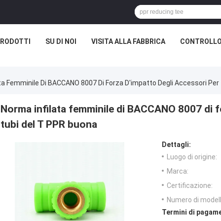
RODOTTI
SU DI NOI
VISITA ALLA FABBRICA
CONTROLLO
ta Femminile Di BACCANO 8007 Di Forza D'impatto Degli Accessori Per
Norma infilata femminile di BACCANO 8007 di fo
tubi del T PPR buona
Dettagli:
Luogo di origine:
Marca:
Certificazione:
Numero di modell
Termini di pagame