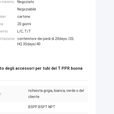
e minimo:
Negoziato
Negoziabile
lari:
cartone
na:
20 giorni
ento:
L/C, T/T
entazione:
contenitore dei piedi di 20days /20,
HQ 35days/40
to degli accessori per tubi del T PPR buona
richiesta grigia, bianca, verde o del
e:
cliente
BSPP BSPT NPT