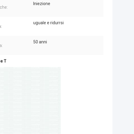
Iniezione
che:
uguale e ridurrsi
:
50 anni
a:
ce T