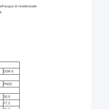
dell'acqua di residenziale
le
DSR 6
PN20
30,0
27,2