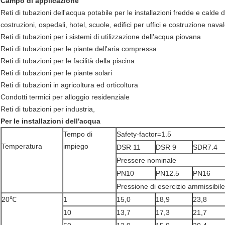
Campo di applicazione
Reti di tubazioni dell'acqua potabile per le installazioni fredde e calde 
costruzioni, ospedali, hotel, scuole, edifici per uffici e costruzione nava
Reti di tubazioni per i sistemi di utilizzazione dell'acqua piovana
Reti di tubazioni per le piante dell'aria compressa
Reti di tubazioni per le facilità della piscina
Reti di tubazioni per le piante solari
Reti di tubazioni in agricoltura ed orticoltura
Condotti termici per alloggio residenziale
Reti di tubazioni per industria,
Per le installazioni dell'acqua
Tempo di
Safety-factor=1.5
Temperatura
impiego
DSR 11
DSR 9
SDR7.4
Pressere nominale
PN10
PN12.5
PN16
Pressione di esercizio ammissibile
20℃
1
15,0
18,9
23,8
10
13,7
17,3
21,7