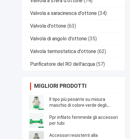
Valvola a sfera d'ottone
(74)
Valvola a saracinesca d'ottone
(34)
Valvola d'ottone
(63)
Valvola di angolo d'ottone
(35)
Valvola termostatica d'ottone
(62)
Purificatore del RO dell'acqua
(57)
MIGLIORI PRODOTTI
Il tipo più pesante su misura
maschio di colore verde degli
accessori per tubi di Ppr ha infilato
l'unione
Ppr infilato femminile gli accessori
per tubi
Accessori resistenti alla