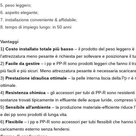
5. peso leggero;
6. aspetto elegante;
7. installazione conveniente & affidabile;
8. tempo di impiego lungo: in 50 anni
Vantaggi
1)
Costo installato totale più basso
– il prodotto del peso leggero è p
l'attrezzatura meno pesante è richiesta per sollevare e posizionare il tub
2)
Facile da gestire
– i pp e PP-R sono prodotti leggeri che fanno il t
più facili e più sicuri. Meno attrezzatura pesante è necessaria scaricare, 
3)
Prestazione idraulica ottimale
– la pelle interna liscia della
Pp-
r è 
ottimale.
4)
Resistenza chimica
– gli accessori per tubi di PP-R sono resistenti 
sostanze trovati tipicamente in effluente delle acque luride, compreso la
5)
Sensibile all'ambiente
– la produzione materiale-efficiente riduce l
e dei pp sono prodotti di lunga vita.
6)
Flexibile
– i pp e PP-R sono accessori per tubi flessibili che hanno l
caricamento esterno senza fendersi.