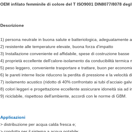
OEM infilato femminile di colore del T ISO9001 DIN8077/8078 degl
Descrizione
1) persona neutrale in buona salute e batteriologica, adeguatamente a
2) resistente alle temperature elevate, buona forza d'impatto
3) Installazione conveniente ed affidabile, spese di costruzione basse
4) proprietà eccellente dell'calore-isolamento da conducibilità termica
5) peso leggero, conveniente trasportare e trattare, buon per economi
6) le pareti interne liscie riducono la perdita di pressione e la velocità 
7) isolamento acustico (ridotto di 40% confrontato ai tubi d'acciaio galv
8) colori leggeri e progettazione eccellente assicurare idoneità sia ad
9) riciclabile, rispettoso dell'ambiente, accordi con le norme di GBM.
Applicazioni
> distribuzione per acqua calda fresca e;
> condotta per il sistema a acqua potabile;