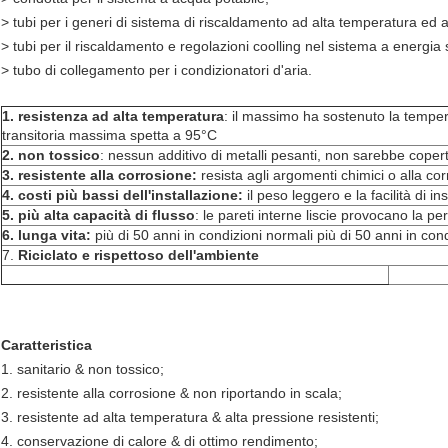
> tubi per i generi di sistema di riscaldamento ad alta temperatura ed
> tubi per il riscaldamento e regolazioni coolling nel sistema a energia 
> tubo di collegamento per i condizionatori d'aria.
1. resistenza ad alta temperatura
: il massimo ha sostenuto la temper
transitoria massima spetta a 95°C
2. non tossico
: nessun additivo di metalli pesanti, non sarebbe copert
3. resistente alla corrosione:
resista agli argomenti chimici o alla cor
4. costi più bassi dell'installazione:
il peso leggero e la facilità di in
5. più alta capacità di flusso
: le pareti interne liscie provocano la p
6. lunga vita:
più di 50 anni in condizioni normali più di 50 anni in con
7.
Riciclato e rispettoso dell'ambiente
Caratteristica
1. sanitario & non tossico;
2. resistente alla corrosione & non riportando in scala;
3. resistente ad alta temperatura & alta pressione resistenti;
4. conservazione di calore & di ottimo rendimento;