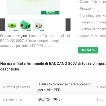
Quantità di ordin
Prezzo:
Imballaggi partico
Tempi di conseg
Termini di pagam
Grande immagine :
Norma infilata femminile di
Capacità di alim
BACCANO 8007 di forza d'impatto degli
accessori per tubi del T PPR buona
Contatto
Norma infilata femminile di BACCANO 8007 di forza d'impat
descrizione
T infilato femminile degli accessori
Nome di prodotto:
Color
per tubi di PPR
Dimensione:
20x1/2» - 90×3»
Filo: