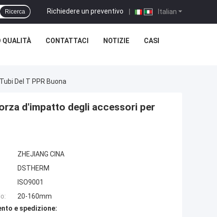
Richiedere un preventivo
|
Italian
Ricerca
 QUALITÀ
CONTATTACI
NOTIZIE
CASI
 Tubi Del T PPR Buona
rza d'impatto degli accessori per
ZHEJIANG CINA
DSTHERM
ISO9001
o:
20-160mm
nto e spedizione: