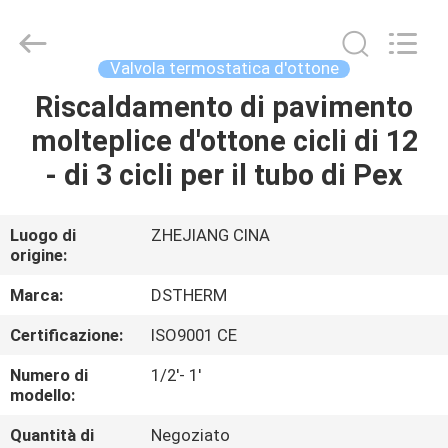
-
2026
DSTHERM
INDUSTRIAL
LIMITED.
Valvola termostatica d'ottone
All
Rights
Riscaldamento di pavimento
CASA
Reserved.
molteplice d'ottone cicli di 12
PRODOTTI
- di 3 cicli per il tubo di Pex
SU
Luogo di
ZHEJIANG CINA
origine:
DI
NOI
Marca:
DSTHERM
Certificazione:
ISO9001 CE
VISITA
Numero di
1/2'- 1'
ALLA
modello:
FABBRICA
Quantità di
Negoziato