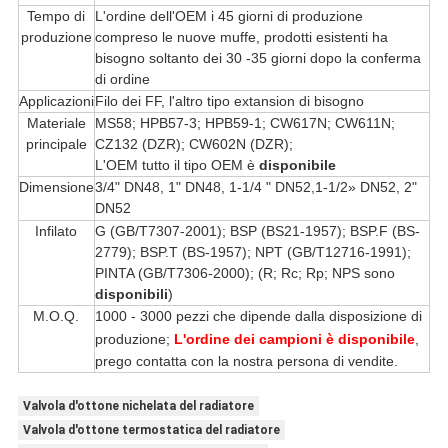
Tempo di
L'ordine dell'OEM i 45 giorni di produzione
produzione
compreso le nuove muffe, prodotti esistenti ha
bisogno soltanto dei 30 -35 giorni dopo la conferma
di ordine
Applicazioni
Filo dei FF, l'altro tipo extansion di bisogno
Materiale
MS58; HPB57-3; HPB59-1; CW617N; CW611N;
principale
CZ132 (DZR); CW602N (DZR);
L'OEM tutto il tipo OEM è
disponibile
Dimensione
3/4" DN48, 1" DN48, 1-1/4 " DN52,1-1/2» DN52, 2"
DN52
Infilato
G (GB/T7307-2001); BSP (BS21-1957); BSP.F (BS-
2779); BSP.T (BS-1957); NPT (GB/T12716-1991);
PINTA (GB/T7306-2000); (R; Rc; Rp; NPS sono
disponibili
)
M.O.Q.
1000 - 3000 pezzi che dipende dalla disposizione di
produzione;
L'ordine dei campioni è disponibile
,
prego contatta con la nostra persona di vendite.
Valvola d'ottone nichelata del radiatore
Valvola d'ottone termostatica del radiatore