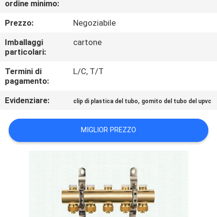
ordine minimo:
CONTROLLO
Prezzo:
Negoziabile
QUALITÀ
Imballaggi
cartone
particolari:
CONTATTACI
Termini di
L/C, T/T
pagamento:
NOTIZIE
Evidenziare:
,
clip di plastica del tubo
gomito del tubo del upvc
CASI
MIGLIOR PREZZO
MAPPA
DEL
SITO