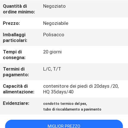
Quantità di
Negoziato
ordine minimo:
CONTROLLO
QUALITÀ
Prezzo:
Negoziabile
Imballaggi
Polisacco
CONTATTACI
particolari:
Tempi di
20 giorni
consegna:
NOTIZIE
Termini di
L/C, T/T
pagamento:
CASI
Capacità di
contenitore dei piedi di 20days /20,
alimentazione:
HQ 35days/40
MAPPA
Evidenziare:
,
condotto termico del pex
DEL
tubo di riscaldamento a pavimento
SITO
MIGLIOR PREZZO