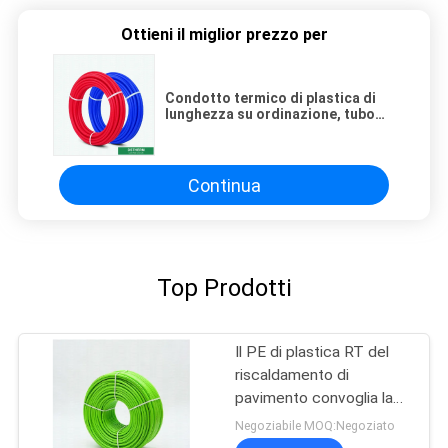
Ottieni il miglior prezzo per
Condotto termico di plastica di
lunghezza su ordinazione, tubo
termoresistente per impianto
idraulico industriale
Continua
Top Prodotti
Il PE di plastica RT del
riscaldamento di
pavimento convoglia la
riparazione facile di
Negoziabile MOQ:Negoziato
100m/rotolo ad alta