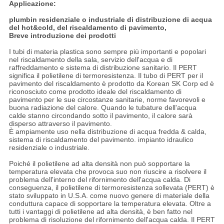
Applicazione:
plumbin residenziale o industriale di distribuzione di acqua
del hot&cold, del riscaldamento di pavimento,
Breve introduzione dei prodotti
I tubi di materia plastica sono sempre più importanti e popolari
nel riscaldamento della sala, servizio dell'acqua e di
raffreddamento e sistema di distribuzione sanitario. Il PERT
significa il polietilene di termoresistenza. Il tubo di PERT per il
pavimento del riscaldamento è prodotto da Korean SK Corp ed è
riconosciuto come prodotto ideale del riscaldamento di
pavimento per le sue circostanze sanitarie, norme favorevoli e
buona radiazione del calore. Quando le tubature dell'acqua
calde stanno circondando sotto il pavimento, il calore sarà
disperso attraverso il pavimento.
È ampiamente uso nella distribuzione di acqua fredda & calda,
sistema di riscaldamento del pavimento. impianto idraulico
residenziale o industriale.
Poiché il polietilene ad alta densità non può sopportare la
temperatura elevata che provoca suo non riuscire a risolvere il
problema dell'interno del rifornimento dell'acqua calda. Di
conseguenza, il polietilene di termoresistenza sollevata (PERT) è
stato sviluppato in U.S.A. come nuovo genere di materiale della
conduttura capace di sopportare la temperatura elevata. Oltre a
tutti i vantaggi di polietilene ad alta densità, è ben fatto nel
problema di risoluzione del rifornimento dell'acqua calda. Il PERT