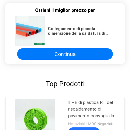
Ottieni il miglior prezzo per
Collegamento di piccola
dimensione della saldatura di
stabilità termica di PERT Pipe
Underfloor Heating Good
Continua
Top Prodotti
Il PE di plastica RT del
riscaldamento di
pavimento convoglia la
riparazione facile di
Negoziabile MOQ:Negoziato
100m/rotolo ad alta