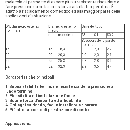
molecola gli permette di essere più su resistente riscaldare e
fare pressione su nella circostanza ad alta temperatura. È
adatto a riscaldamento domestico ed alla maggior parte delle
applicazioni d'abitazione.
DN, diametro esterno
Diametro esterno
Serie del tubo
nominale
medio
min
massimo
S5
S4
S3.2
Spessore della parete
nominale
16
16
16,3
2,0
2,2
20
20
20,3
2,0
2,3
2,8
25
25
25,3
2,3
2,8
3,5
32
32
32,3
2,9
3,6
4,4
Caratteristiche principali:
1.
Buona stabilità termica e resistenza della pressione a
lungo termine
2. Flessibilità ed installazione facile
3. Buone forza d'impatto ed affidabilità
4. Colleghi saldando, facile installare e riparare
5. Più alto rapporto di prestazione di costo
Applicazione: