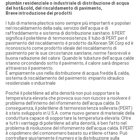
plumbin residenziale o industriale di distribuzione di acqua
del hot&cold, del riscaldamento di pavimento,
Breve introduzione dei prodotti
I tubi di materia plastica sono sempre più importanti e popolari
nel riscaldamento della sala, servizio dell'acqua e di
raffreddamento e sistema di distribuzione sanitario. Il PERT
significa il polietilene di termoresistenza. Il tubo di PERT per il
pavimento del riscaldamento è prodotto da Korean SK Corp ed è
riconosciuto come prodotto ideale del riscaldamento di
pavimento per le sue circostanze sanitarie, norme favorevoli e
buona radiazione del calore. Quando le tubature dell'acqua calde
stanno circondando sotto il pavimento, il calore sarà disperso
attraverso il pavimento.
È ampiamente uso nella distribuzione di acqua fredda & calda,
sistema di riscaldamento del pavimento. impianto idraulico
residenziale o industriale.
Poiché il polietilene ad alta densità non può sopportare la
temperatura elevata che provoca suo non riuscire a risolvere il
problema dell'interno del rifornimento dell'acqua calda. Di
conseguenza, il polietilene di termoresistenza sollevata (PERT)
è stato sviluppato in U.S.A. come nuovo genere di materiale della
conduttura capace di sopportare la temperatura elevata. Oltre
a tutti i vantaggi di polietilene ad alta densità, è ben fatto nel
problema di risoluzione del rifornimento dell'acqua calda. Il PERT
è copolimero del comonomero basato su etilene-ottano. Può
controllare giustamente il numero e la distribuzione sulla