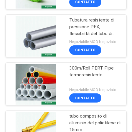
CONTATTO
densità
Tubatura resistente di
pressione PEX,
flessibilità del tubo di
riscaldamento a
Negoziabile MOQ:Negoziato
pavimento di 16mm
CONTATTO
buona
300m/Roll PERT Pipe
termoresistente
Negoziabile MOQ:Negoziato
CONTATTO
tubo composito di
alluminio del polietilene di
15mm