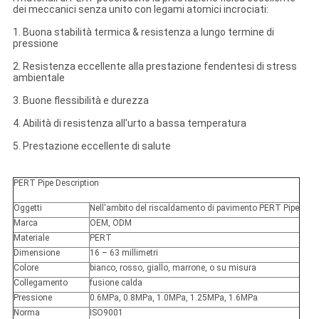
dei meccanici senza unito con legami atomici incrociati:
1.
Buona stabilità termica & resistenza a lungo termine di
pressione
2.
Resistenza eccellente alla prestazione fendentesi di stress
ambientale
3.
Buone flessibilità e durezza
4.
Abilità di resistenza all'urto a bassa temperatura
5.
Prestazione eccellente di salute
PERT Pipe Description
Oggetti
Nell'ambito del riscaldamento di pavimento PERT Pipe
Marca
OEM, ODM
Materiale
PERT
Dimensione
16 – 63 millimetri
Colore
bianco, rosso, giallo, marrone, o su misura
Collegamento
fusione calda
Pressione
0.6MPa, 0.8MPa, 1.0MPa, 1.25MPa, 1.6MPa
Norma
ISO9001