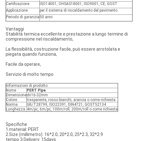
Certificazione
ISO14001, OHSAS18001, ISO9001, CE, GOST
Applicazione
per il sistema di riscaldamento del pavimento
Periodo di garanzia
50 anni
Vantaggi
Stabilità termica eccellente e prestazione a lungo termine di
compressione nel riscaldamento,
La flessibilità, costruzione facile, può essere arrotolata e
piegata quando funziona,
Facile da operare,
Servizio di molto tempo
Informazioni di prodotto
Nome
PERT Pipe
Dimensione
dn16-32mm
Colore
trasparente, rosso bianchi, arancia o come richiesta
Norma
GB/T28799, ISO22391, DIN4721, GOST52134
Lunghezza
4m/pc, 6m/pc, 100m/roll, 200m/roll o come richiesta
Specifiche
1.material: PERT
2.Size (millimetro): 16*2.0, 20*2.0, 25*2.3, 32*2.9
tempo 3.Delivery: 15days