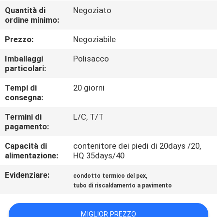
Quantità di
Negoziato
ordine minimo:
CONTROLLO
QUALITÀ
Prezzo:
Negoziabile
Imballaggi
Polisacco
CONTATTACI
particolari:
Tempi di
20 giorni
consegna:
NOTIZIE
Termini di
L/C, T/T
pagamento:
CASI
Capacità di
contenitore dei piedi di 20days /20,
alimentazione:
HQ 35days/40
MAPPA
Evidenziare:
,
condotto termico del pex
DEL
tubo di riscaldamento a pavimento
SITO
MIGLIOR PREZZO