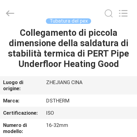
-
2026
DSTHERM
INDUSTRIAL
LIMITED.
Tubatura del pex
All
Rights
Collegamento di piccola
CASA
Reserved.
dimensione della saldatura di
PRODOTTI
stabilità termica di PERT Pipe
Underfloor Heating Good
SU
DI
Luogo di
ZHEJIANG CINA
origine:
NOI
Marca:
DSTHERM
VISITA
Certificazione:
ISO
ALLA
Numero di
16-32mm
FABBRICA
modello: