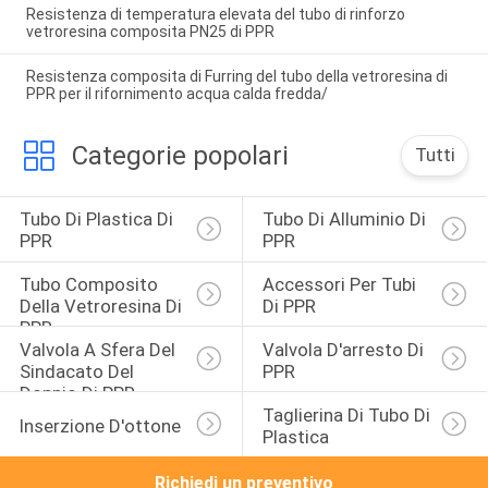
Resistenza di temperatura elevata del tubo di rinforzo
vetroresina composita PN25 di PPR
Resistenza composita di Furring del tubo della vetroresina di
PPR per il rifornimento acqua calda fredda/
Categorie popolari
Tutti
Tubo Di Plastica Di 
Tubo Di Alluminio Di 
PPR
PPR
Tubo Composito 
Accessori Per Tubi 
Della Vetroresina Di 
Di PPR
PPR
Valvola A Sfera Del 
Valvola D'arresto Di 
Sindacato Del 
PPR
Doppio Di PPR
Taglierina Di Tubo Di 
Inserzione D'ottone
Plastica
Richiedi un preventivo