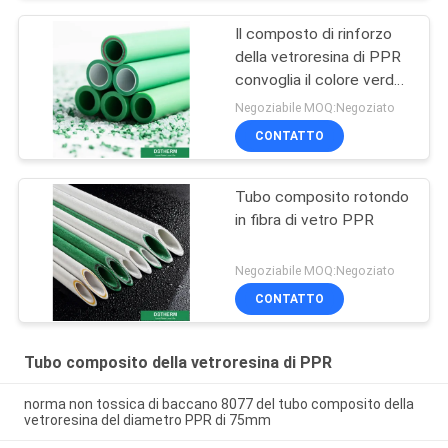
Il composto di rinforzo
della vetroresina di PPR
convoglia il colore verde
con il collegamento di
Negoziabile MOQ:Negoziato
fusione caldo
CONTATTO
Tubo composito rotondo
in fibra di vetro PPR
Negoziabile MOQ:Negoziato
CONTATTO
Tubo composito della vetroresina di PPR
norma non tossica di baccano 8077 del tubo composito della
vetroresina del diametro PPR di 75mm