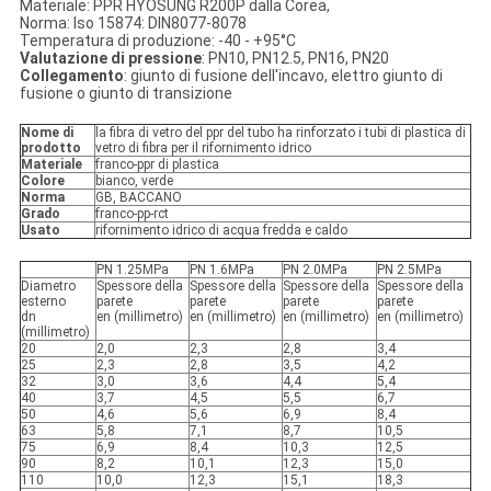
Materiale: PPR HYOSUNG R200P dalla Corea,
Norma: Iso 15874: DIN8077-8078
Temperatura di produzione: -40 - +95°C
Valutazione di pressione
: PN10, PN12.5, PN16, PN20
Collegamento
: giunto di fusione dell'incavo, elettro giunto di
fusione o giunto di transizione
Nome di
la fibra di vetro del ppr del tubo ha rinforzato i tubi di plastica di
prodotto
vetro di fibra per il rifornimento idrico
Materiale
franco-ppr di plastica
Colore
bianco, verde
Norma
GB, BACCANO
Grado
franco-pp-rct
Usato
rifornimento idrico di acqua fredda e caldo
PN 1.25MPa
PN 1.6MPa
PN 2.0MPa
PN 2.5MPa
Diametro
Spessore della
Spessore della
Spessore della
Spessore della
esterno
parete
parete
parete
parete
dn
en (millimetro)
en (millimetro)
en (millimetro)
en (millimetro)
(millimetro)
20
2,0
2,3
2,8
3,4
25
2,3
2,8
3,5
4,2
32
3,0
3,6
4,4
5,4
40
3,7
4,5
5,5
6,7
50
4,6
5,6
6,9
8,4
63
5,8
7,1
8,7
10,5
75
6,9
8,4
10,3
12,5
90
8,2
10,1
12,3
15,0
110
10,0
12,3
15,1
18,3