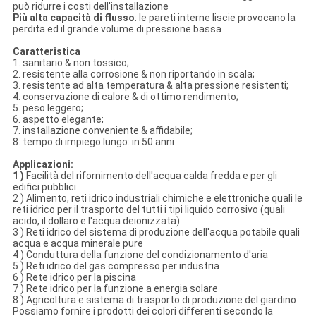
può ridurre i costi dell'installazione
Più alta capacità di flusso
: le pareti interne liscie provocano la
perdita ed il grande volume di pressione bassa
Caratteristica
1. sanitario & non tossico;
2. resistente alla corrosione & non riportando in scala;
3. resistente ad alta temperatura & alta pressione resistenti;
4. conservazione di calore & di ottimo rendimento;
5. peso leggero;
6. aspetto elegante;
7. installazione conveniente & affidabile;
8. tempo di impiego lungo: in 50 anni
Applicazioni:
1 )
Facilità del rifornimento dell'acqua calda fredda e per gli
edifici pubblici
2 ) Alimento, reti idrico industriali chimiche e elettroniche quali le
reti idrico per il trasporto del tutti i tipi liquido corrosivo (quali
acido, il dollaro e l'acqua deionizzata)
3 ) Reti idrico del sistema di produzione dell'acqua potabile quali
acqua e acqua minerale pure
4 ) Conduttura della funzione del condizionamento d'aria
5 ) Reti idrico del gas compresso per industria
6 ) Rete idrico per la piscina
7 ) Rete idrico per la funzione a energia solare
8 ) Agricoltura e sistema di trasporto di produzione del giardino
Possiamo fornire i prodotti dei colori differenti secondo la