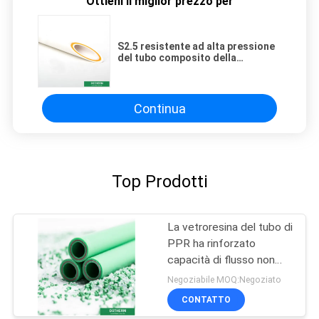
Ottieni il miglior prezzo per
S2.5 resistente ad alta pressione
del tubo composito della
vetroresina del grado PPR per il
rifornimento idrico di costruzione
Continua
Top Prodotti
La vetroresina del tubo di
PPR ha rinforzato
capacità di flusso non
tossica del tubo l'alta
Negoziabile MOQ:Negoziato
CONTATTO