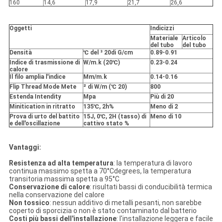
160
14,6
17,9
21,7
26,6
Oggetti
Indicizzi
Materiale
Articolo
del tubo
del tubo
Densità
℃ del ³ 20di G/cm
0.89-0.91
Indice di trasmissione di
W/m.k (20℃)
0.23-0.24
calore
Il filo amplia l'indice
Mm/m.k
0.14-0.16
Flip Thread Mode Mete
² di W/m (℃ 20)
800
Estenda Intendity
Mpa
Più di 20
Minitication in ritratto
135℃, 2h%
Meno di 2
Prova di urto del battito
15J, 0℃, 2H (tasso) di
Meno di 10
e dell'oscillazione
cattivo stato %
Vantaggi:
Resistenza ad alta temperatura
: la temperatura di lavoro
continua massimo spetta a 70°Cdegrees, la temperatura
transitoria massima spetta a 95°C
Conservazione di calore
: risultati bassi di conducibilità termica
nella conservazione del calore
Non tossico
: nessun additivo di metalli pesanti, non sarebbe
coperto di sporcizia o non è stato contaminato dal batterio
Costi più bassi dell'installazione
: l'installazione leggera e facile