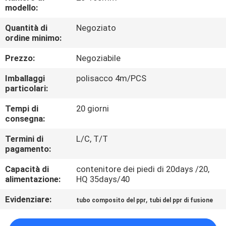
modello:
CONTROLLO
Quantità di
Negoziato
ordine minimo:
QUALITÀ
Prezzo:
Negoziabile
CONTATTACI
Imballaggi
polisacco 4m/PCS
particolari:
NOTIZIE
Tempi di
20 giorni
consegna:
CASI
Termini di
L/C, T/T
pagamento:
MAPPA
Capacità di
contenitore dei piedi di 20days /20,
alimentazione:
HQ 35days/40
DEL
Evidenziare:
,
tubo composito del ppr
tubi del ppr di fusione
SITO