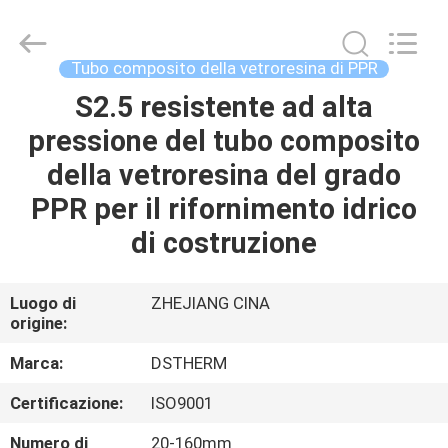
-
2026
DSTHERM
INDUSTRIAL
LIMITED.
Tubo composito della vetroresina di PPR
All
Rights
S2.5 resistente ad alta
CASA
Reserved.
pressione del tubo composito
PRODOTTI
della vetroresina del grado
PPR per il rifornimento idrico
SU
di costruzione
DI
NOI
Luogo di
ZHEJIANG CINA
origine:
VISITA
Marca:
DSTHERM
ALLA
Certificazione:
ISO9001
FABBRICA
Numero di
20-160mm