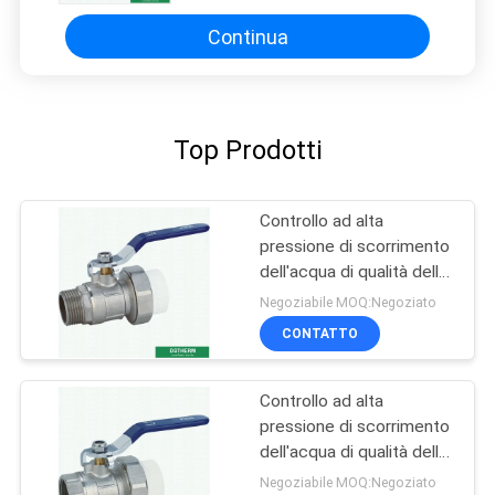
digiuna flusso
Continua
Top Prodotti
Controllo ad alta
pressione di scorrimento
dell'acqua di qualità della
valvola a sfera maschio
Negoziabile MOQ:Negoziato
del sindacato di Ppr
CONTATTO
forte
Controllo ad alta
pressione di scorrimento
dell'acqua di qualità della
valvola a sfera femminile
Negoziabile MOQ:Negoziato