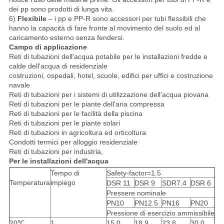
dei pp sono prodotti di lunga vita.
6)
Flexibile
– i pp e PP-R sono accessori per tubi flessibili che
hanno la capacità di fare fronte al movimento del suolo ed al
caricamento esterno senza fendersi.
Campo di applicazione
Reti di tubazioni dell'acqua potabile per le installazioni fredde e
calde dell'acqua di residenziale
costruzioni, ospedali, hotel, scuole, edifici per uffici e costruzione
navale
Reti di tubazioni per i sistemi di utilizzazione dell'acqua piovana
Reti di tubazioni per le piante dell'aria compressa
Reti di tubazioni per le facilità della piscina
Reti di tubazioni per le piante solari
Reti di tubazioni in agricoltura ed orticoltura
Condotti termici per alloggio residenziale
Reti di tubazioni per industria,
Per le installazioni dell'acqua
Tempo di
Safety-factor=1.5
Temperatura
impiego
DSR 11
DSR 9
SDR7.4
DSR 6
Pressere nominale
PN10
PN12.5
PN16
PN20
Pressione di esercizio ammissibile
20℃
1
15,0
18,9
23,8
30,0