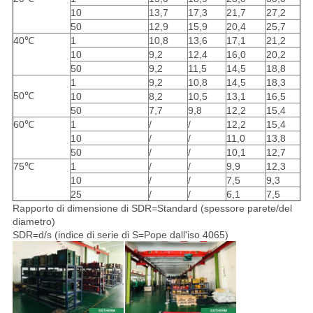
10
13,7
17,3
21,7
27,2
50
12,9
15,9
20,4
25,7
40℃
1
10,8
13,6
17,1
21,2
10
9,2
12,4
16,0
20,2
50
9,2
11,5
14,5
18,8
1
9,2
10,8
14,5
18,3
50℃
10
8,2
10,5
13,1
16,5
50
7,7
9,8
12,2
15,4
60℃
1
/
/
12,2
15,4
10
/
/
11,0
13,8
50
/
/
10,1
12,7
75℃
1
/
/
9,9
12,3
10
/
/
7,5
9,3
25
/
/
6,1
7,5
Rapporto di dimensione di SDR=Standard (spessore parete/del
diametro)
SDR=d/s (indice di serie di S=Pope dall'iso 4065)