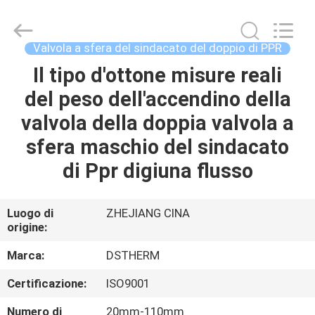
-
2026
DSTHERM
INDUSTRIAL
LIMITED.
Valvola a sfera del sindacato del doppio di PPR
All
Rights
Il tipo d'ottone misure reali
CASA
Reserved.
del peso dell'accendino della
PRODOTTI
valvola della doppia valvola a
sfera maschio del sindacato
SU
di Ppr digiuna flusso
DI
NOI
Luogo di
ZHEJIANG CINA
origine:
VISITA
Marca:
DSTHERM
ALLA
Certificazione:
ISO9001
FABBRICA
Numero di
20mm-110mm