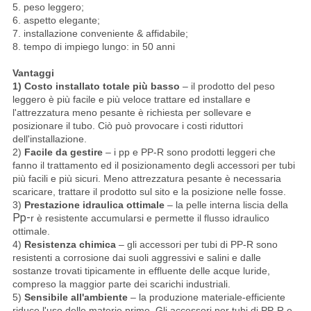
5. peso leggero;
6. aspetto elegante;
7. installazione conveniente & affidabile;
8. tempo di impiego lungo: in 50 anni
Vantaggi
1) Costo installato totale più basso
– il prodotto del peso
leggero è più facile e più veloce trattare ed installare e
l'attrezzatura meno pesante è richiesta per sollevare e
posizionare il tubo. Ciò può provocare i costi riduttori
dell'installazione.
2)
Facile da gestire
– i pp e PP-R sono prodotti leggeri che
fanno il trattamento ed il posizionamento degli accessori per tubi
più facili e più sicuri. Meno attrezzatura pesante è necessaria
scaricare, trattare il prodotto sul sito e la posizione nelle fosse.
3)
Prestazione idraulica ottimale
– la pelle interna liscia della
Pp-
r è resistente accumularsi e permette il flusso idraulico
ottimale.
4)
Resistenza chimica
– gli accessori per tubi di PP-R sono
resistenti a corrosione dai suoli aggressivi e salini e dalle
sostanze trovati tipicamente in effluente delle acque luride,
compreso la maggior parte dei scarichi industriali.
5)
Sensibile all'ambiente
– la produzione materiale-efficiente
riduce l'uso delle materie prime. Gli accessori per tubi di PP-R e