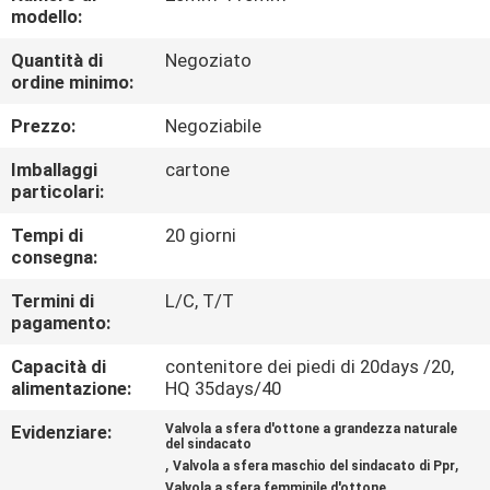
modello:
CONTROLLO
Quantità di
Negoziato
ordine minimo:
QUALITÀ
Prezzo:
Negoziabile
CONTATTACI
Imballaggi
cartone
particolari:
NOTIZIE
Tempi di
20 giorni
consegna:
CASI
Termini di
L/C, T/T
pagamento:
MAPPA
Capacità di
contenitore dei piedi di 20days /20,
alimentazione:
HQ 35days/40
DEL
Evidenziare:
Valvola a sfera d'ottone a grandezza naturale
SITO
del sindacato
,
,
Valvola a sfera maschio del sindacato di Ppr
Valvola a sfera femminile d'ottone