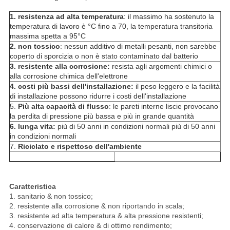
1. resistenza ad alta temperatura
: il massimo ha sostenuto la
temperatura di lavoro è °C fino a 70, la temperatura transitoria
massima spetta a 95°C
2. non tossico
: nessun additivo di metalli pesanti, non sarebbe
coperto di sporcizia o non è stato contaminato dal batterio
3. resistente alla corrosione:
resista agli argomenti chimici o
alla corrosione chimica dell'elettrone
4. costi più bassi dell'installazione:
il peso leggero e la facilità
di installazione possono ridurre i costi dell'installazione
5.
Più alta capacità di flusso
: le pareti interne liscie provocano
la perdita di pressione più bassa e più in grande quantità
6. lunga vita:
più di 50 anni in condizioni normali più di 50 anni
in condizioni normali
7.
Riciclato e rispettoso dell'ambiente
Caratteristica
1. sanitario & non tossico;
2. resistente alla corrosione & non riportando in scala;
3. resistente ad alta temperatura & alta pressione resistenti;
4. conservazione di calore & di ottimo rendimento;