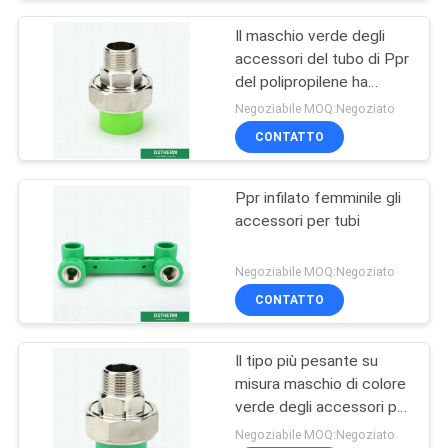
Il maschio verde degli
accessori del tubo di Ppr
del polipropilene ha
infilato la dimensione del
Negoziabile MOQ:Negoziato
sindacato 20-110
CONTATTO
millimetri
Ppr infilato femminile gli
accessori per tubi
Negoziabile MOQ:Negoziato
CONTATTO
Il tipo più pesante su
misura maschio di colore
verde degli accessori per
tubi di Ppr ha infilato
Negoziabile MOQ:Negoziato