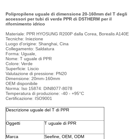
Polipropilene uguale di dimensione 20-160mm del T degli
accessori per tubi di verde PPR di DSTHERM per il
rifornimento idrico
Materiale: PPR HYOSUNG R200P dalla Corea, Borealis A140E
Tecniche: Iniezione
Luogo d'origine: Shanghai, Cina
Collegamento: Saldatura
Forma: Uguale,
Nome: T uguale di PPR
Colore: Verde
Superficie: Liscio
Valutazione di pressione: PN20
Dimensione: 20mm-160mm
OEM disponibile
Norma: Iso 15874: DIN8077-8078
Temperatura di produzione: -40 - +95°C
Certificazione: ISO9001
Descrizione uguale del T di PPR
Oggetti
T uguale di PPR
Marca
Seefine, OEM, ODM