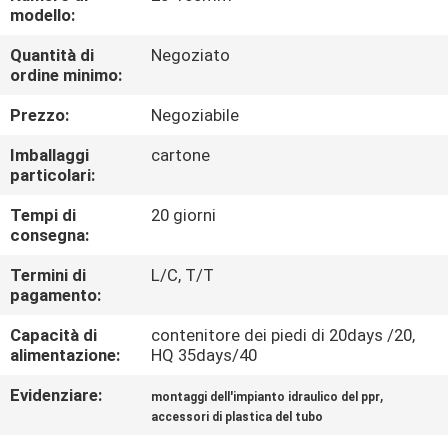
modello:
CONTROLLO
Quantità di
Negoziato
ordine minimo:
QUALITÀ
Prezzo:
Negoziabile
CONTATTACI
Imballaggi
cartone
particolari:
NOTIZIE
Tempi di
20 giorni
consegna:
CASI
Termini di
L/C, T/T
pagamento:
MAPPA
Capacità di
contenitore dei piedi di 20days /20,
alimentazione:
HQ 35days/40
DEL
Evidenziare:
,
montaggi dell'impianto idraulico del ppr
SITO
accessori di plastica del tubo