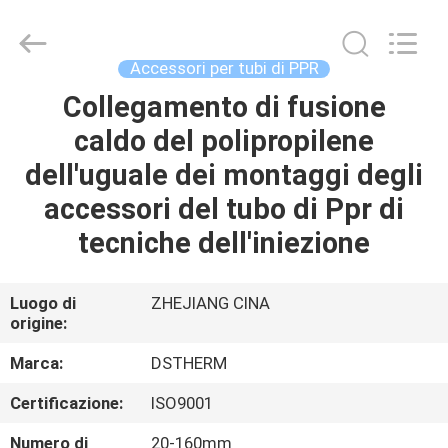
-
2026
DSTHERM
INDUSTRIAL
LIMITED.
Accessori per tubi di PPR
All
Rights
Collegamento di fusione
CASA
Reserved.
caldo del polipropilene
PRODOTTI
dell'uguale dei montaggi degli
accessori del tubo di Ppr di
SU
tecniche dell'iniezione
DI
NOI
Luogo di
ZHEJIANG CINA
origine:
VISITA
Marca:
DSTHERM
ALLA
Certificazione:
ISO9001
FABBRICA
Numero di
20-160mm