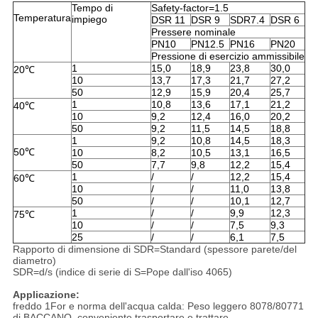
Tempo di
Safety-factor=1.5
Temperatura
impiego
DSR 11
DSR 9
SDR7.4
DSR 6
Pressere nominale
PN10
PN12.5
PN16
PN20
Pressione di esercizio ammissibile
1
15,0
18,9
23,8
30,0
20℃
10
13,7
17,3
21,7
27,2
50
12,9
15,9
20,4
25,7
1
10,8
13,6
17,1
21,2
40℃
10
9,2
12,4
16,0
20,2
50
9,2
11,5
14,5
18,8
1
9,2
10,8
14,5
18,3
50℃
10
8,2
10,5
13,1
16,5
50
7,7
9,8
12,2
15,4
1
/
/
12,2
15,4
60℃
10
/
/
11,0
13,8
50
/
/
10,1
12,7
1
/
/
9,9
12,3
75℃
10
/
/
7,5
9,3
25
/
/
6,1
7,5
Rapporto di dimensione di SDR=Standard (spessore parete/del
diametro)
SDR=d/s (indice di serie di S=Pope dall'iso 4065)
Applicazione:
freddo 1For e norma dell'acqua calda: Peso leggero 8078/80771
di BACCANO, conveniente trasportare e trattare