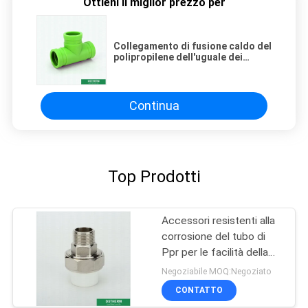
Ottieni il miglior prezzo per
Collegamento di fusione caldo del
polipropilene dell'uguale dei
montaggi degli accessori del tubo
di Ppr di tecniche dell'iniezione
Continua
Top Prodotti
Accessori resistenti alla
corrosione del tubo di
Ppr per le facilità della
piscina
Negoziabile MOQ:Negoziato
CONTATTO