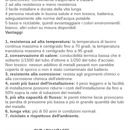
2 ad alta resistenza e meno resistenza
3 facile installare e durata della vita lunga
4 persona neutrale in buona salute e non tossica, batterica,
adeguatamente alle norme dell'acqua potabile
5 bassi e riciclabile; quindi avvantaggiare i colori environment6:
bianco, altri colori su misura disponibili
Vantaggi
1, resistenza ad alta temperatura:
la temperatura di lavoro
continua massima è centigrado fino a 70 gradi, la temperatura
transitoria massima è centigrado fino a 95 gradi.
2, conservazione di calore:
conducibilità termica bassa che è
soltanto 1/1500 del tubo d'ottone e 1/250 del tubo d'acciaio.
Non tossico: nessun additivo di metalli pesanti non sarebbe
coperto di sporco o non è stato contaminato dal batterio.
3, resistente alla corrosione:
resista agli argomenti chimici o
alla corrosione chimica dell'elettrone.
4, costi più bassi dell'installazione:
il peso leggero e la facilità
di installazione possono ridurre i costi dell'installazione da fino a
50% sopra la rete di tubazioni del metallo.
5, più alta capacità di flusso:
le pareti interne liscie provocano
la perdita di pressione più bassa e più in grande quantità dei tubi
del metallo.
6, lunga vita:
più di 50 anni in condizioni normali.
7, riciclato e rispettoso dell'ambiente.