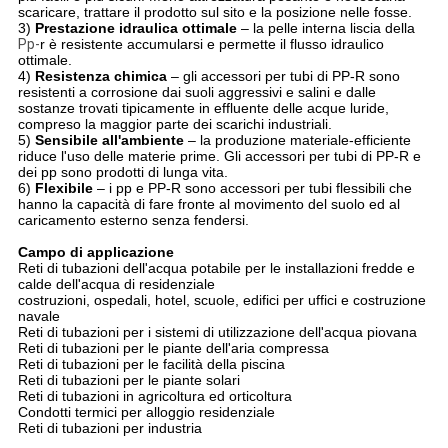
scaricare, trattare il prodotto sul sito e la posizione nelle fosse.
3)
Prestazione idraulica ottimale
– la pelle interna liscia della
Pp-
r è resistente accumularsi e permette il flusso idraulico
ottimale.
4)
Resistenza chimica
– gli accessori per tubi di PP-R sono
resistenti a corrosione dai suoli aggressivi e salini e dalle
sostanze trovati tipicamente in effluente delle acque luride,
compreso la maggior parte dei scarichi industriali.
5)
Sensibile all'ambiente
– la produzione materiale-efficiente
riduce l'uso delle materie prime. Gli accessori per tubi di PP-R e
dei pp sono prodotti di lunga vita.
6)
Flexibile
– i pp e PP-R sono accessori per tubi flessibili che
hanno la capacità di fare fronte al movimento del suolo ed al
caricamento esterno senza fendersi.
Campo di applicazione
Reti di tubazioni dell'acqua potabile per le installazioni fredde e
calde dell'acqua di residenziale
costruzioni, ospedali, hotel, scuole, edifici per uffici e costruzione
navale
Reti di tubazioni per i sistemi di utilizzazione dell'acqua piovana
Reti di tubazioni per le piante dell'aria compressa
Reti di tubazioni per le facilità della piscina
Reti di tubazioni per le piante solari
Reti di tubazioni in agricoltura ed orticoltura
Condotti termici per alloggio residenziale
Reti di tubazioni per industria