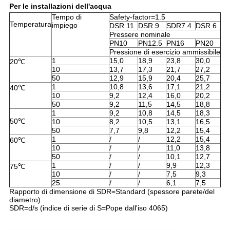
Per le installazioni dell'acqua
Tempo di
Safety-factor=1.5
Temperatura
impiego
DSR 11
DSR 9
SDR7.4
DSR 6
Pressere nominale
PN10
PN12.5
PN16
PN20
Pressione di esercizio ammissibile
1
15,0
18,9
23,8
30,0
20℃
10
13,7
17,3
21,7
27,2
50
12,9
15,9
20,4
25,7
1
10,8
13,6
17,1
21,2
40℃
10
9,2
12,4
16,0
20,2
50
9,2
11,5
14,5
18,8
1
9,2
10,8
14,5
18,3
50℃
10
8,2
10,5
13,1
16,5
50
7,7
9,8
12,2
15,4
1
/
/
12,2
15,4
60℃
10
/
/
11,0
13,8
50
/
/
10,1
12,7
1
/
/
9,9
12,3
75℃
10
/
/
7,5
9,3
25
/
/
6,1
7,5
Rapporto di dimensione di SDR=Standard (spessore parete/del
diametro)
SDR=d/s (indice di serie di S=Pope dall'iso 4065)