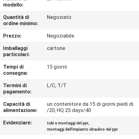
modello:
CONTROLLO
Quantità di
Negoziato
ordine minimo:
QUALITÀ
Prezzo:
Negoziabile
CONTATTACI
Imballaggi
cartone
particolari:
NOTIZIE
Tempi di
15 giorni
consegna:
CASI
Termini di
L/C, T/T
pagamento:
MAPPA
Capacità di
un contenitore da 15 di giorni piedi di
alimentazione:
/20, HQ 25 days/40
DEL
Evidenziare:
,
tubi e montaggi del ppr
SITO
montaggi dell'impianto idraulico del ppr