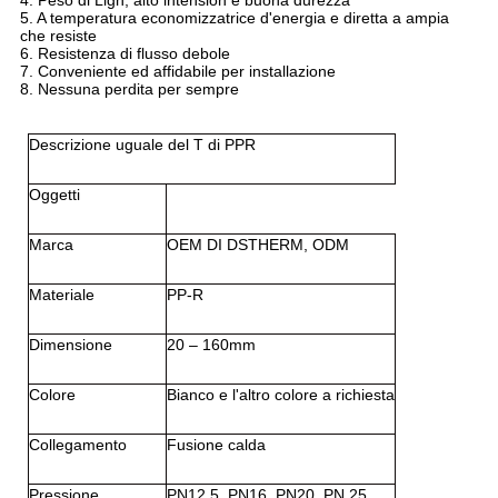
4. Peso di Ligh, alto intension e buona durezza
5. A temperatura economizzatrice d'energia e diretta a ampia
che resiste
6. Resistenza di flusso debole
7. Conveniente ed affidabile per installazione
8. Nessuna perdita per sempre
Descrizione uguale del T di PPR
Oggetti
Marca
OEM DI DSTHERM, ODM
Materiale
PP-R
Dimensione
20 – 160mm
Colore
Bianco e l'altro colore a richiesta
Collegamento
Fusione calda
Pressione
PN12.5, PN16, PN20, PN 25