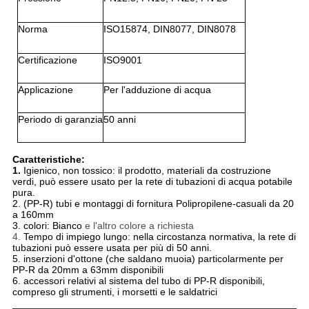
Norma
ISO15874, DIN8077, DIN8078
Certificazione
ISO9001
Applicazione
Per l'adduzione di acqua
Periodo di garanzia
50 anni
Caratteristiche:
1.
Igienico, non tossico: il prodotto, materiali da costruzione
verdi, può essere usato per la rete di tubazioni di acqua potabile
pura.
2. (PP-R) tubi e montaggi di fornitura Polipropilene-casuali da 20
a 160mm
3. colori: Bianco
e l'altro colore a richiesta
4.
Tempo di impiego lungo: nella circostanza normativa, la rete di
tubazioni può essere usata per più di 50 anni.
5. inserzioni d'ottone (che saldano muoia) particolarmente per
PP-R da 20mm a 63mm disponibili
6. accessori relativi al sistema del tubo di PP-R disponibili,
compreso gli strumenti, i morsetti e le saldatrici