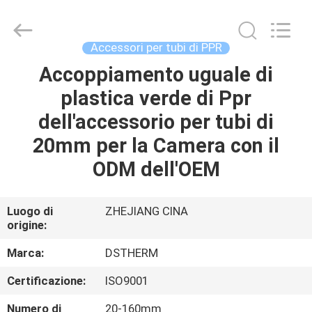
-
2026
DSTHERM
INDUSTRIAL
LIMITED.
Accessori per tubi di PPR
All
Rights
Accoppiamento uguale di
CASA
Reserved.
plastica verde di Ppr
PRODOTTI
dell'accessorio per tubi di
20mm per la Camera con il
SU
ODM dell'OEM
DI
NOI
Luogo di
ZHEJIANG CINA
origine:
VISITA
Marca:
DSTHERM
ALLA
Certificazione:
ISO9001
FABBRICA
Numero di
20-160mm