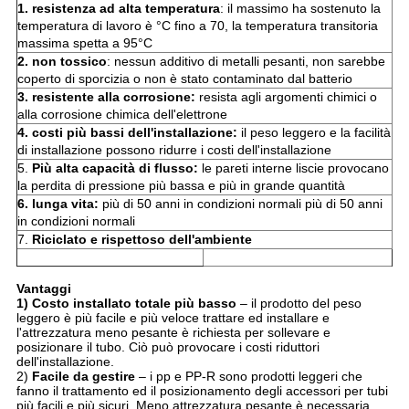
1. resistenza ad alta temperatura
: il massimo ha sostenuto la
temperatura di lavoro è °C fino a 70, la temperatura transitoria
massima spetta a 95°C
2. non tossico
: nessun additivo di metalli pesanti, non sarebbe
coperto di sporcizia o non è stato contaminato dal batterio
3. resistente alla corrosione:
resista agli argomenti chimici o
alla corrosione chimica dell'elettrone
4. costi più bassi dell'installazione:
il peso leggero e la facilità
di installazione possono ridurre i costi dell'installazione
5.
Più alta capacità di flusso:
le pareti interne liscie provocano
la perdita di pressione più bassa e più in grande quantità
6. lunga vita:
più di 50 anni in condizioni normali più di 50 anni
in condizioni normali
7.
Riciclato e rispettoso dell'ambiente
Vantaggi
1) Costo installato totale più basso
– il prodotto del peso
leggero è più facile e più veloce trattare ed installare e
l'attrezzatura meno pesante è richiesta per sollevare e
posizionare il tubo. Ciò può provocare i costi riduttori
dell'installazione.
2)
Facile da gestire
– i pp e PP-R sono prodotti leggeri che
fanno il trattamento ed il posizionamento degli accessori per tubi
più facili e più sicuri. Meno attrezzatura pesante è necessaria