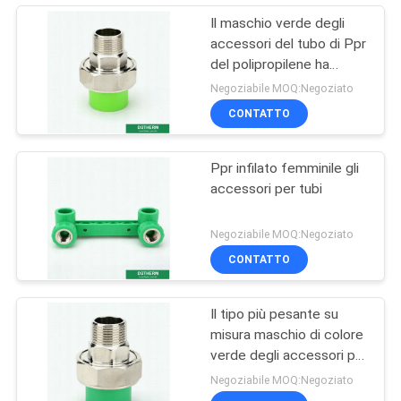
Il maschio verde degli
accessori del tubo di Ppr
del polipropilene ha
infilato la dimensione del
Negoziabile MOQ:Negoziato
sindacato 20-110
CONTATTO
millimetri
Ppr infilato femminile gli
accessori per tubi
Negoziabile MOQ:Negoziato
CONTATTO
Il tipo più pesante su
misura maschio di colore
verde degli accessori per
tubi di Ppr ha infilato
Negoziabile MOQ:Negoziato
l'unione