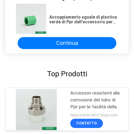
Accoppiamento uguale di plastica
verde di Ppr dell'accessorio per
tubi di 20mm per la Camera con il
ODM dell'OEM
Continua
Top Prodotti
Accessori resistenti alla
corrosione del tubo di
Ppr per le facilità della
piscina
Negoziabile MOQ:Negoziato
CONTATTO