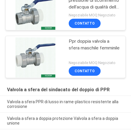
pressione di scorrimento
dell'acqua di qualità della
valvola a sfera femminile
Negoziabile MOQ:Negoziato
d'ottone del sindacato
CONTATTO
forte
Ppr doppia valvola a
sfera maschile femminile
Negoziabile MOQ:Negoziato
CONTATTO
Valvola a sfera del sindacato del doppio di PPR
Valvola a sfera PPR di lusso in rame-plastico resistente alla
corrosione
Valvola a sfera a doppia protezione Valvola a sfera a doppia
unione