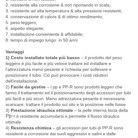
2. resistente alla corrosione & non riportando in scala;
3. resistente ad alta temperatura & alta pressione resistenti;
4. conservazione di calore & di ottimo rendimento;
5. peso leggero;
6. aspetto elegante;
7. installazione conveniente & affidabile;
8. tempo di impiego lungo: in 50 anni
Vantaggi
1) Costo installato totale più basso
– il prodotto del peso
leggero è più facile e più veloce trattare ed installare e
l'attrezzatura meno pesante è richiesta per sollevare e
posizionare il tubo. Ciò può provocare i costi riduttori
dell'installazione.
2)
Facile da gestire
– i pp e PP-R sono prodotti leggeri che
fanno il trattamento ed il posizionamento degli accessori per tubi
più facili e più sicuri. Meno attrezzatura pesante è necessaria
scaricare, trattare il prodotto sul sito e la posizione nelle fosse.
3)
Prestazione idraulica ottimale
– la pelle interna liscia della
Pp-
r è resistente accumularsi e permette il flusso idraulico
ottimale.
4)
Resistenza chimica
– gli accessori per tubi di PP-R sono
resistenti a corrosione dai suoli aggressivi e salini e dalle