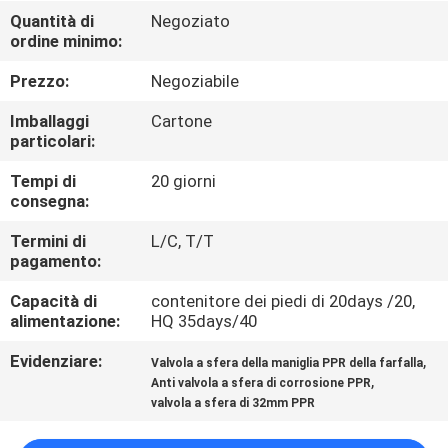
Quantità di
Negoziato
ordine minimo:
CONTROLLO
QUALITÀ
Prezzo:
Negoziabile
Imballaggi
Cartone
CONTATTACI
particolari:
Tempi di
20 giorni
consegna:
NOTIZIE
Termini di
L/C, T/T
pagamento:
CASI
Capacità di
contenitore dei piedi di 20days /20,
alimentazione:
HQ 35days/40
MAPPA
Evidenziare:
,
Valvola a sfera della maniglia PPR della farfalla
DEL
,
Anti valvola a sfera di corrosione PPR
SITO
valvola a sfera di 32mm PPR