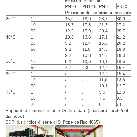
Pressere nominale
PN10
PN12.5
PN16
PN20
Pressione di esercizio ammissibile
20℃
1
15,0
18,9
23,8
30,0
10
13,7
17,3
21,7
27,2
50
12,9
15,9
20,4
25,7
40℃
1
10,8
13,6
17,1
21,2
10
9,2
12,4
16,0
20,2
50
9,2
11,5
14,5
18,8
1
9,2
10,8
14,5
18,3
50℃
10
8,2
10,5
13,1
16,5
50
7,7
9,8
12,2
15,4
60℃
1
/
/
12,2
15,4
10
/
/
11,0
13,8
50
/
/
10,1
12,7
75℃
1
/
/
9,9
12,3
10
/
/
7,5
9,3
25
/
/
6,1
7,5
Rapporto di dimensione di SDR=Standard (spessore parete/del
diametro)
SDR=d/s (indice di serie di S=Pope dall'iso 4065)