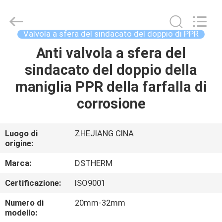
-
2026
DSTHERM
INDUSTRIAL
LIMITED.
Valvola a sfera del sindacato del doppio di PPR
All
Rights
Anti valvola a sfera del
CASA
Reserved.
sindacato del doppio della
PRODOTTI
maniglia PPR della farfalla di
corrosione
SU
DI
Luogo di
ZHEJIANG CINA
origine:
NOI
Marca:
DSTHERM
VISITA
Certificazione:
ISO9001
ALLA
Numero di
20mm-32mm
FABBRICA
modello: