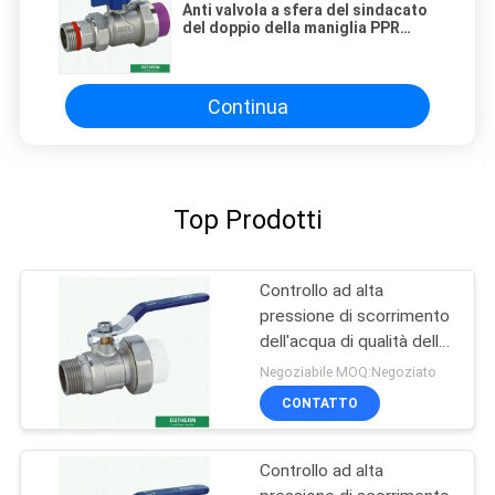
Anti valvola a sfera del sindacato
del doppio della maniglia PPR
della farfalla di corrosione
Continua
Top Prodotti
Controllo ad alta
pressione di scorrimento
dell'acqua di qualità della
valvola a sfera maschio
Negoziabile MOQ:Negoziato
del sindacato di Ppr
CONTATTO
forte
Controllo ad alta