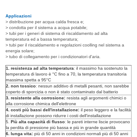
Applicazioni
> distribuzione per acqua calda fresca e;
> condotta per il sistema a acqua potabile;
> tubi per i generi di sistema di riscaldamento ad alta
temperatura ed a bassa temperatura;
> tubi per il riscaldamento e regolazioni coolling nel sistema a
energia solare;
> tubo di collegamento per i condizionatori d'aria.
1. resistenza ad alta temperatura
: il massimo ha sostenuto la
temperatura di lavoro è °C fino a 70, la temperatura transitoria
massima spetta a 95°C
2. non tossico
: nessun additivo di metalli pesanti, non sarebbe
coperto di sporcizia o non è stato contaminato dal batterio
3. resistente alla corrosione:
resista agli argomenti chimici o
alla corrosione chimica dell'elettrone
4. costi più bassi dell'installazione:
il peso leggero e la facilità
di installazione possono ridurre i costi dell'installazione
5.
Più alta capacità di flusso
: le pareti interne liscie provocano
la perdita di pressione più bassa e più in grande quantità
6. lunga vita:
più di 50 anni in condizioni normali più di 50 anni