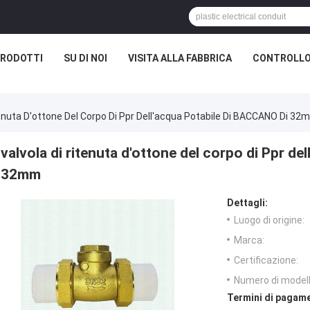
RODOTTI
SU DI NOI
VISITA ALLA FABBRICA
CONTROLLO
tenuta D'ottone Del Corpo Di Ppr Dell'acqua Potabile Di BACCANO Di 32
valvola di ritenuta d'ottone del corpo di Ppr d
32mm
Dettagli:
Luogo di origine:
Marca:
Certificazione:
Numero di modell
Termini di pagame