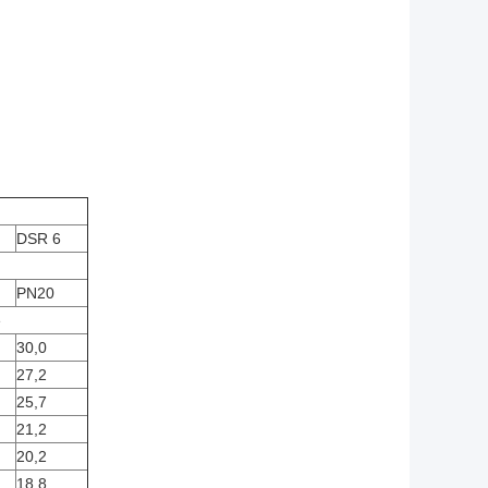
DSR 6
PN20
e
30,0
27,2
25,7
21,2
20,2
18,8