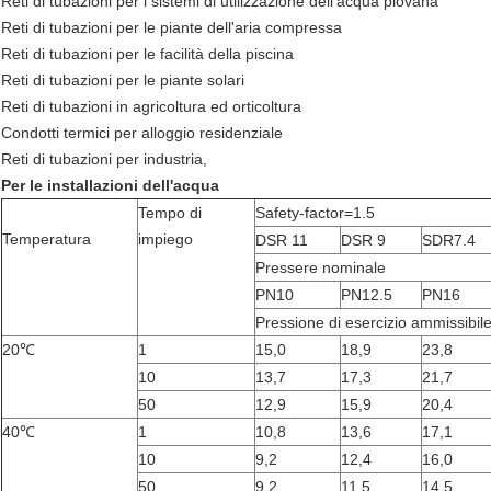
Reti di tubazioni per i sistemi di utilizzazione dell'acqua piovana
Reti di tubazioni per le piante dell'aria compressa
Reti di tubazioni per le facilità della piscina
Reti di tubazioni per le piante solari
Reti di tubazioni in agricoltura ed orticoltura
Condotti termici per alloggio residenziale
Reti di tubazioni per industria,
Per le installazioni dell'acqua
Tempo di
Safety-factor=1.5
Temperatura
impiego
DSR 11
DSR 9
SDR7.4
Pressere nominale
PN10
PN12.5
PN16
Pressione di esercizio ammissibil
20℃
1
15,0
18,9
23,8
10
13,7
17,3
21,7
50
12,9
15,9
20,4
40℃
1
10,8
13,6
17,1
10
9,2
12,4
16,0
50
9,2
11,5
14,5