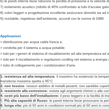
6) le pareti interne liscie riducono la perdita di pressione e la velocità 
7) isolamento acustico (ridotto di 40% confrontato ai tubi d'acciaio galv
8) colori leggeri e progettazione eccellente assicurare idoneità sia ad
9) riciclabile, rispettoso dell'ambiente, accordi con le norme di GBM.
Applicazioni
> distribuzione per acqua calda fresca e;
> condotta per il sistema a acqua potabile;
> tubi per i generi di sistema di riscaldamento ad alta temperatura ed
> tubi per il riscaldamento e regolazioni coolling nel sistema a energia 
> tubo di collegamento per i condizionatori d'aria.
1. resistenza ad alta temperatura
: il massimo ha sostenuto la temper
transitoria massima spetta a 95°C
2. non tossico
: nessun additivo di metalli pesanti, non sarebbe copert
3. resistente alla corrosione:
resista agli argomenti chimici o alla cor
4. costi più bassi dell'installazione:
il peso leggero e la facilità di in
5.
Più alta capacità di flusso
: le pareti interne liscie provocano la p
6. lunga vita:
più di 50 anni in condizioni normali più di 50 anni in con