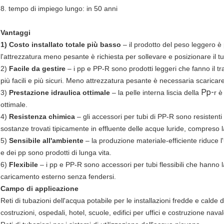
8. tempo di impiego lungo: in 50 anni
Vantaggi
1) Costo installato totale più basso
– il prodotto del peso leggero è p
l'attrezzatura meno pesante è richiesta per sollevare e posizionare il tub
2)
Facile da gestire
– i pp e PP-R sono prodotti leggeri che fanno il t
più facili e più sicuri. Meno attrezzatura pesante è necessaria scaricare, 
Pp-
3)
Prestazione idraulica ottimale
– la pelle interna liscia della
r è
ottimale.
4)
Resistenza chimica
– gli accessori per tubi di PP-R sono resistenti 
sostanze trovati tipicamente in effluente delle acque luride, compreso la
5)
Sensibile all'ambiente
– la produzione materiale-efficiente riduce l
e dei pp sono prodotti di lunga vita.
6)
Flexibile
– i pp e PP-R sono accessori per tubi flessibili che hanno l
caricamento esterno senza fendersi.
Campo di applicazione
Reti di tubazioni dell'acqua potabile per le installazioni fredde e calde 
costruzioni, ospedali, hotel, scuole, edifici per uffici e costruzione nava