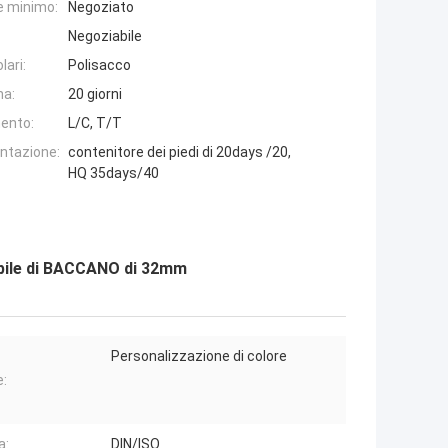
e minimo:
Negoziato
Negoziabile
lari:
Polisacco
na:
20 giorni
ento:
L/C, T/T
entazione:
contenitore dei piedi di 20days /20,
HQ 35days/40
tabile di BACCANO di 32mm
Personalizzazione di colore
e:
a:
DIN/ISO