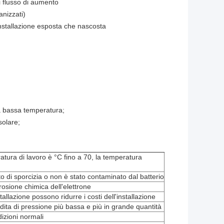
di flusso di aumento
anizzati)
 installazione esposta che nascosta
 a bassa temperatura;
solare;
atura di lavoro è °C fino a 70, la temperatura
o di sporcizia o non è stato contaminato dal batterio
rosione chimica dell'elettrone
stallazione possono ridurre i costi dell'installazione
erdita di pressione più bassa e più in grande quantità
dizioni normali