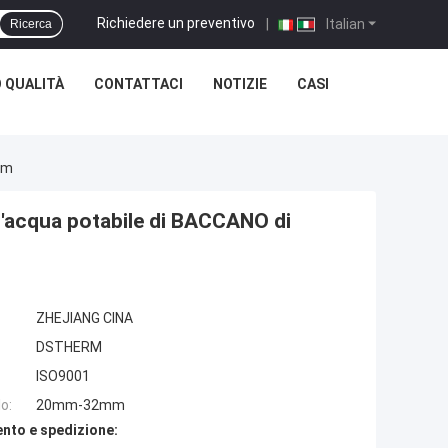
Richiedere un preventivo
|
Italian
Ricerca
 QUALITÀ
CONTATTACI
NOTIZIE
CASI
mm
ell'acqua potabile di BACCANO di
ZHEJIANG CINA
DSTHERM
ISO9001
o:
20mm-32mm
nto e spedizione: