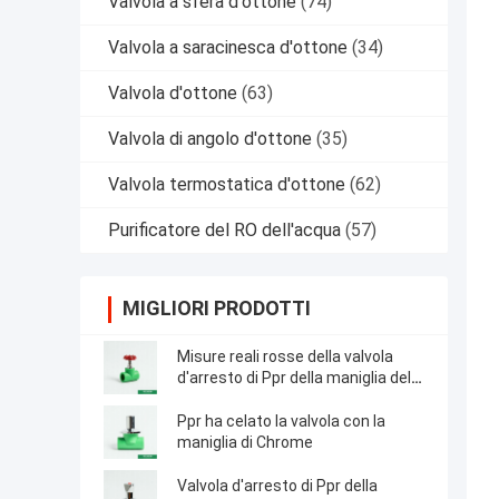
Valvola a sfera d'ottone
(74)
Valvola a saracinesca d'ottone
(34)
Valvola d'ottone
(63)
Valvola di angolo d'ottone
(35)
Valvola termostatica d'ottone
(62)
Purificatore del RO dell'acqua
(57)
MIGLIORI PRODOTTI
Misure reali rosse della valvola
d'arresto di Ppr della maniglia del
ferro interne su e giù la valvola
d'arresto
Ppr ha celato la valvola con la
maniglia di Chrome
Valvola d'arresto di Ppr della