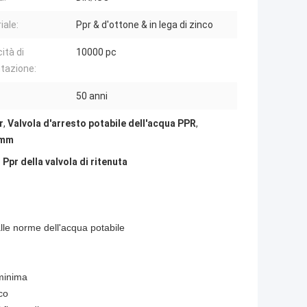
iale:
Ppr & d'ottone & in lega di zinco
ità di
10000 pc
tazione:
50 anni
r
,
Valvola d'arresto potabile dell'acqua PPR
,
32mm
 Ppr della valvola di ritenuta
lle norme dell'acqua potabile
 minima
co