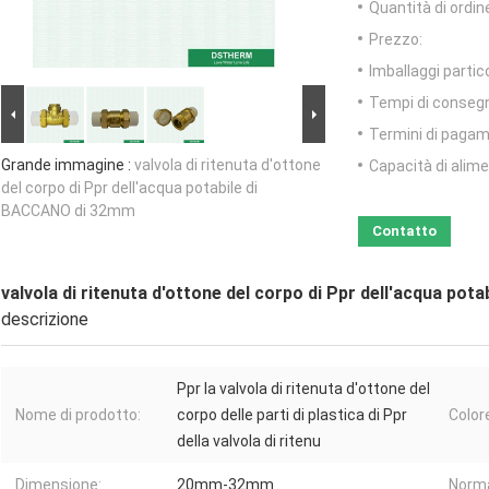
Quantità di ordin
Prezzo:
Imballaggi partico
Tempi di conseg
Termini di pagam
Grande immagine :
valvola di ritenuta d'ottone
Capacità di alim
del corpo di Ppr dell'acqua potabile di
BACCANO di 32mm
Contatto
valvola di ritenuta d'ottone del corpo di Ppr dell'acqua po
descrizione
Ppr la valvola di ritenuta d'ottone del
Nome di prodotto:
corpo delle parti di plastica di Ppr
Color
della valvola di ritenu
Dimensione:
20mm-32mm
Norm