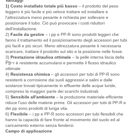
Vantaggi
1) Costo installato totale più basso
– il prodotto del peso
leggero è più facile e più veloce trattare ed installare e
l'attrezzatura meno pesante è richiesta per sollevare e
posizionare il tubo. Ciò può provocare i costi riduttori
dell'installazione.
2)
Facile da gestire
– i pp e PP-R sono prodotti leggeri che
fanno il trattamento ed il posizionamento degli accessori per tubi
più facili e più sicuri. Meno attrezzatura pesante è necessaria
scaricare, trattare il prodotto sul sito e la posizione nelle fosse.
3)
Prestazione idraulica ottimale
– la pelle interna liscia della
Pp-
r è resistente accumularsi e permette il flusso idraulico
ottimale.
4)
Resistenza chimica
– gli accessori per tubi di PP-R sono
resistenti a corrosione dai suoli aggressivi e salini e dalle
sostanze trovati tipicamente in effluente delle acque luride,
compreso la maggior parte dei scarichi industriali.
5)
Sensibile all'ambiente
– la produzione materiale-efficiente
riduce l'uso delle materie prime. Gli accessori per tubi di PP-R e
dei pp sono prodotti di lunga vita.
6)
Flexibile
– i pp e PP-R sono accessori per tubi flessibili che
hanno la capacità di fare fronte al movimento del suolo ed al
caricamento esterno senza fendersi.
Campo di applicazione