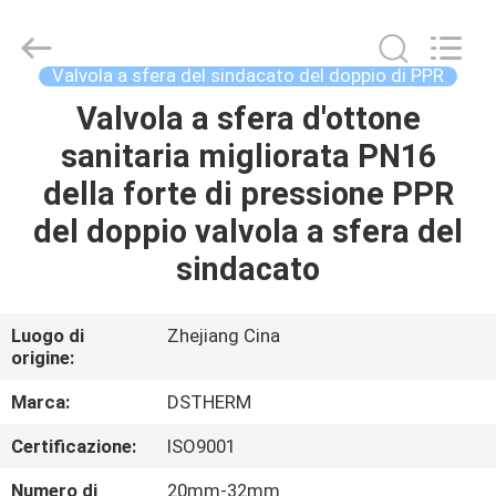
-
2026
DSTHERM
INDUSTRIAL
LIMITED.
Valvola a sfera del sindacato del doppio di PPR
All
Rights
Valvola a sfera d'ottone
CASA
Reserved.
sanitaria migliorata PN16
PRODOTTI
della forte di pressione PPR
del doppio valvola a sfera del
SU
sindacato
DI
NOI
Luogo di
Zhejiang Cina
origine:
VISITA
Marca:
DSTHERM
ALLA
Certificazione:
ISO9001
FABBRICA
Numero di
20mm-32mm