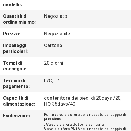
modello:
CONTROLLO
Quantità di
Negoziato
ordine minimo:
QUALITÀ
Prezzo:
Negoziabile
CONTATTACI
Imballaggi
Cartone
particolari:
NOTIZIE
Tempi di
20 giorni
consegna:
CASI
Termini di
L/C, T/T
pagamento:
MAPPA
Capacità di
contenitore dei piedi di 20days /20,
alimentazione:
HQ 35days/40
DEL
Evidenziare:
Forte valvola a sfera del sindacato del doppio di
SITO
pressione
,
,
Valvola a sfera d'ottone sanitaria
Valvola a sfera PN16 del sindacato del doppio di