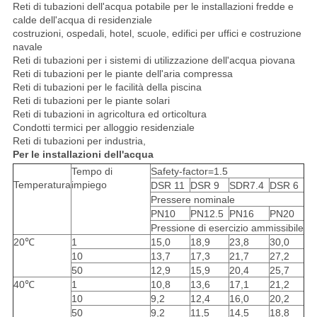
Reti di tubazioni dell'acqua potabile per le installazioni fredde e
calde dell'acqua di residenziale
costruzioni, ospedali, hotel, scuole, edifici per uffici e costruzione
navale
Reti di tubazioni per i sistemi di utilizzazione dell'acqua piovana
Reti di tubazioni per le piante dell'aria compressa
Reti di tubazioni per le facilità della piscina
Reti di tubazioni per le piante solari
Reti di tubazioni in agricoltura ed orticoltura
Condotti termici per alloggio residenziale
Reti di tubazioni per industria,
Per le installazioni dell'acqua
Tempo di
Safety-factor=1.5
Temperatura
impiego
DSR 11
DSR 9
SDR7.4
DSR 6
Pressere nominale
PN10
PN12.5
PN16
PN20
Pressione di esercizio ammissibile
20℃
1
15,0
18,9
23,8
30,0
10
13,7
17,3
21,7
27,2
50
12,9
15,9
20,4
25,7
40℃
1
10,8
13,6
17,1
21,2
10
9,2
12,4
16,0
20,2
50
9,2
11,5
14,5
18,8