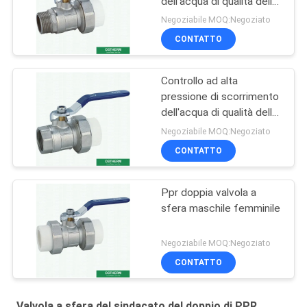
dell'acqua di qualità della
valvola a sfera maschio
Negoziabile MOQ:Negoziato
del sindacato di Ppr
CONTATTO
forte
Controllo ad alta
pressione di scorrimento
dell'acqua di qualità della
valvola a sfera femminile
Negoziabile MOQ:Negoziato
d'ottone del sindacato
CONTATTO
forte
Ppr doppia valvola a
sfera maschile femminile
Negoziabile MOQ:Negoziato
CONTATTO
Valvola a sfera del sindacato del doppio di PPR