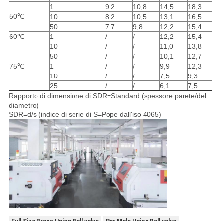
1
9,2
10,8
14,5
18,3
50℃
10
8,2
10,5
13,1
16,5
50
7,7
9,8
12,2
15,4
60℃
1
/
/
12,2
15,4
10
/
/
11,0
13,8
50
/
/
10,1
12,7
75℃
1
/
/
9,9
12,3
10
/
/
7,5
9,3
25
/
/
6,1
7,5
Rapporto di dimensione di SDR=Standard (spessore parete/del
diametro)
SDR=d/s (indice di serie di S=Pope dall'iso 4065)
Full Size Brass Union Ball valve
Ppr Male Union Ball valve