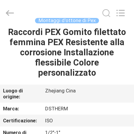
-
2026
DSTHERM
INDUSTRIAL
LIMITED.
Montaggi d'ottone di Pex
All
Rights
Raccordi PEX Gomito filettato
CASA
Reserved.
femmina PEX Resistente alla
PRODOTTI
corrosione Installazione
flessibile Colore
SU
personalizzato
DI
NOI
Luogo di
Zhejiang Cina
origine:
VISITA
Marca:
DSTHERM
ALLA
Certificazione:
ISO
FABBRICA
Numero di
1/2"-1"