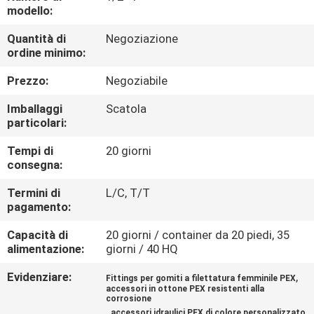
modello:
CONTROLLO
Quantità di
Negoziazione
ordine minimo:
QUALITÀ
Prezzo:
Negoziabile
CONTATTACI
Imballaggi
Scatola
particolari:
NOTIZIE
Tempi di
20 giorni
consegna:
CASI
Termini di
L/C, T/T
pagamento:
SITEMAP
Capacità di
20 giorni / container da 20 piedi, 35
alimentazione:
giorni / 40 HQ
Evidenziare:
,
NORME
Fittings per gomiti a filettatura femminile PEX
accessori in ottone PEX resistenti alla
corrosione
SULLA
,
accessori idraulici PEX di colore personalizzato