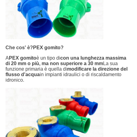
Che cos' è?
PEX gomito
?
A
PEX gomito
è un tipo di
con una lunghezza massima
di 20 mm o più, ma non superiore a 30 mm
La sua
funzione primaria è quella di
modificare la direzione del
flusso d'acqua
in impianti idraulici o di riscaldamento
idronico.