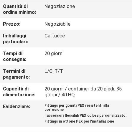
Quantità di
Negoziazione
ordine minimo:
CONTROLLO
QUALITÀ
Prezzo:
Negoziabile
Imballaggi
Cartucce
CONTATTACI
particolari:
Tempi di
20 giorni
consegna:
NOTIZIE
Termini di
L/C, T/T
pagamento:
CASI
Capacità di
20 giorni / container da 20 piedi, 35
alimentazione:
giorni / 40 HQ
SITEMAP
Evidenziare:
Fittings per gomiti PEX resistenti alla
corrosione
,
,
accessori flessibili PEX colore personalizzato
NORME
Fittings in ottone PEX per l'installazione
SULLA