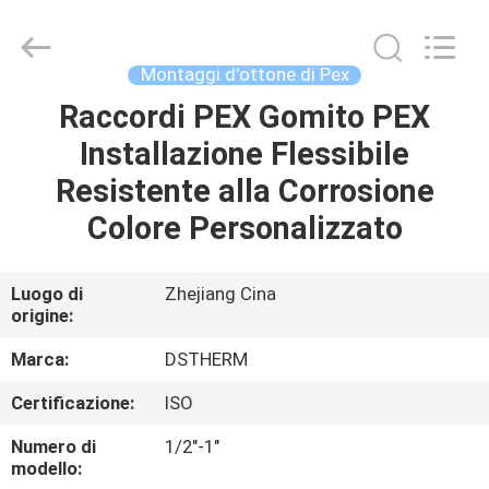
-
2026
DSTHERM
INDUSTRIAL
LIMITED.
Montaggi d'ottone di Pex
All
Rights
Raccordi PEX Gomito PEX
CASA
Reserved.
Installazione Flessibile
PRODOTTI
Resistente alla Corrosione
Colore Personalizzato
SU
DI
Luogo di
Zhejiang Cina
origine:
NOI
Marca:
DSTHERM
VISITA
Certificazione:
ISO
ALLA
Numero di
1/2"-1"
FABBRICA
modello: