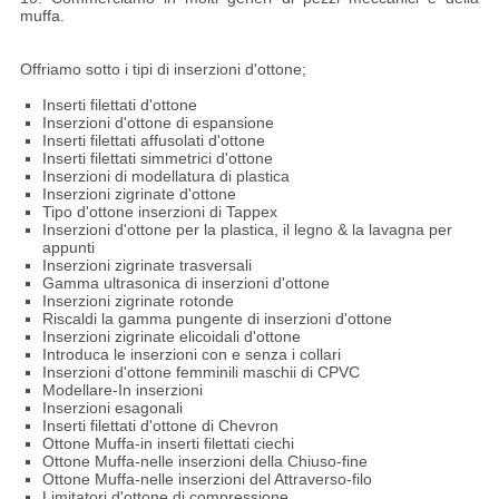
muffa.
Offriamo sotto i tipi di inserzioni d'ottone;
Inserti filettati d'ottone
Inserzioni d'ottone di espansione
Inserti filettati affusolati d'ottone
Inserti filettati simmetrici d'ottone
Inserzioni di modellatura di plastica
Inserzioni zigrinate d'ottone
Tipo d'ottone inserzioni di Tappex
Inserzioni d'ottone per la plastica, il legno & la lavagna per
appunti
Inserzioni zigrinate trasversali
Gamma ultrasonica di inserzioni d'ottone
Inserzioni zigrinate rotonde
Riscaldi la gamma pungente di inserzioni d'ottone
Inserzioni zigrinate elicoidali d'ottone
Introduca le inserzioni con e senza i collari
Inserzioni d'ottone femminili maschii di CPVC
Modellare-In inserzioni
Inserzioni esagonali
Inserti filettati d'ottone di Chevron
Ottone Muffa-in inserti filettati ciechi
Ottone Muffa-nelle inserzioni della Chiuso-fine
Ottone Muffa-nelle inserzioni del Attraverso-filo
Limitatori d'ottone di compressione