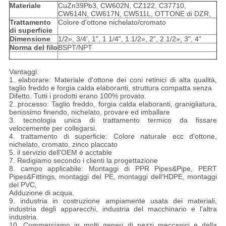
Materiale
CuZn39Pb3, CW602N, CZ122, C37710,
CW614N, CW617N, CW511L, OTTONE di DZR,
Trattamento
Colore d'ottone nichelato/cromato
di superficie
Dimensione
1/2», 3/4', 1", 1 1/4", 1 1/2», 2", 2 1/2», 3", 4"
Norma del filo
BSPT/NPT
Vantaggi:
1. elaborare: Materiale d'ottone dei coni retinici di alta qualità,
taglio freddo e forgia calda elaboranti, struttura compatta senza
Difetto. Tutti i prodotti erano 100% provato.
2. processo: Taglio freddo, forgia calda elaboranti, granigliatura,
benissimo finendo, nichelato, provare ed imballare
3. tecnologia unica di trattamento termico da fissare
velocemente per collegarsi.
4. trattamento di superficie: Colore naturale ecc d'ottone,
nichelato, cromato, zinco placcato
5. il servizio dell'OEM è acctable
7. Redigiamo secondo i clienti la progettazione
8. campo applicabile: Montaggi di PPR Pipes&Pipe, PERT
Pipes&Fittings, montaggi del PE, montaggi dell'HDPE, montaggi
del PVC,
Adduzione di acqua.
9. industria in costruzione ampiamente usata dei materiali,
industria degli apparecchi, industria del macchinario e l'altra
industria.
10. Commerciamo in molti generi di pezzi meccanici e della