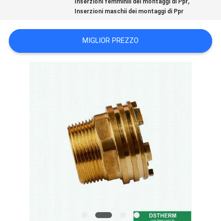
,
Inserzioni femminili dei montaggi di Ppr
NORME
Inserzioni maschii dei montaggi di Ppr
SULLA
PRIVACY
MIGLIOR PREZZO