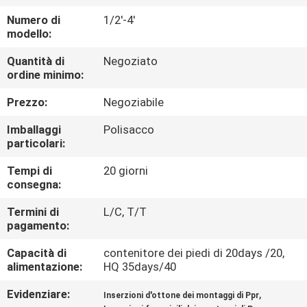
Numero di
1/2'-4'
CONTROLLO
modello:
QUALITÀ
Quantità di
Negoziato
ordine minimo:
CONTATTACI
Prezzo:
Negoziabile
Imballaggi
Polisacco
NOTIZIE
particolari:
Tempi di
20 giorni
CASI
consegna:
Termini di
L/C, T/T
pagamento:
MAPPA
DEL
Capacità di
contenitore dei piedi di 20days /20,
alimentazione:
HQ 35days/40
SITO
Evidenziare:
,
Inserzioni d'ottone dei montaggi di Ppr