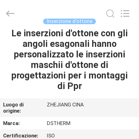
-
2026
DSTHERM
INDUSTRIAL
LIMITED.
Inserzione d'ottone
All
Rights
Le inserzioni d'ottone con gli
CASA
Reserved.
angoli esagonali hanno
PRODOTTI
personalizzato le inserzioni
maschii d'ottone di
SU
progettazioni per i montaggi
DI
di Ppr
NOI
Luogo di
ZHEJIANG CINA
origine:
VISITA
ALLA
Marca:
DSTHERM
FABBRICA
Certificazione:
ISO